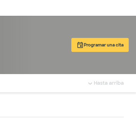
Inicia sesión
Programar una cita
tá resaltada.
Hasta arriba