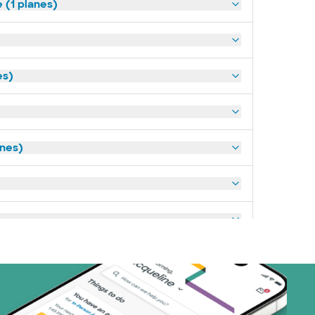
(1 planes)
es)
anes)
art (3 planes)