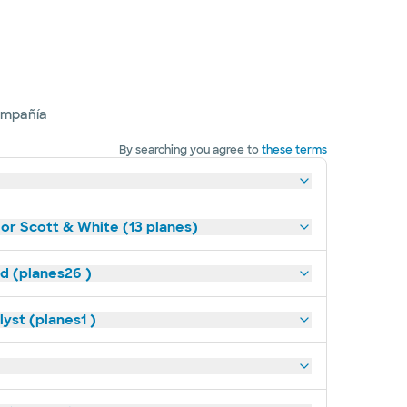
ompañía
By searching you agree to
these terms
lor Scott & White (13 planes)
ld (planes26 )
yst (planes1 )