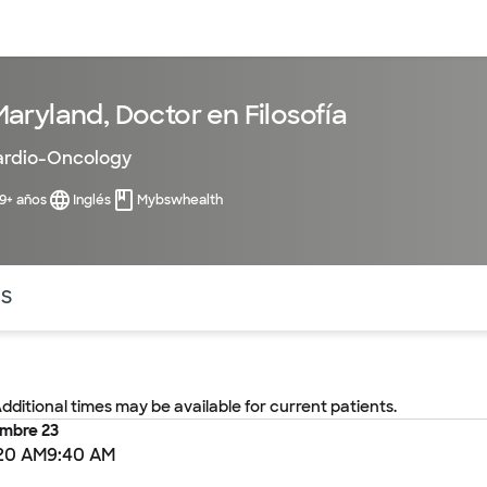
entos
Recursos
Servicios financieros
aryland, Doctor en Filosofía
rdio-Oncology
99+ años
Inglés
Mybswhealth
ntes secciones de la página. La sección activa actual es
OS
Additional times may be available for current patients.
embre 23
20 AM
9:40 AM