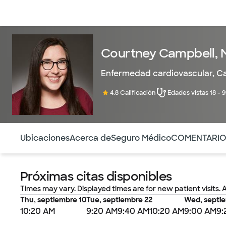
Médicos & Especialistas
Ubicaciones
Servicios & Tratami
Courtney Campbell, M
Enfermedad cardiovascular
,
Ca
4.8 Calificación
Edades vistas 18 - 
Utilice esta navegación para saltar rápidamente a difere
Ubicaciones
Acerca de
Seguro Médico
COMENTARI
Próximas citas disponibles
Times may vary. Displayed times are for new patient visits. 
Thu, septiembre 10
Tue, septiembre 22
Wed, septi
10:20 AM
9:20 AM
9:40 AM
10:20 AM
9:00 AM
9: