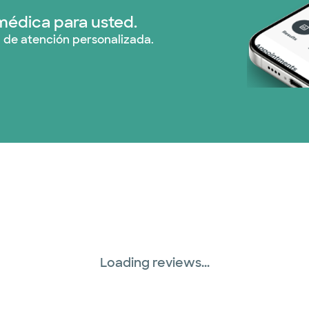
Prism Electric (1 pla
médica para usted.
 de atención personalizada.
Plan de Salud Superi
TriWest HealthCare 
United HealthCare (
WellMed (15 planes)
Loading reviews...