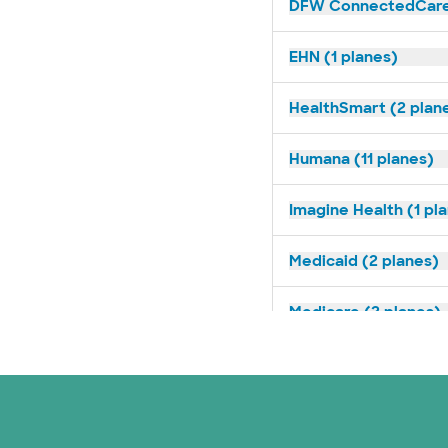
DFW ConnectedCare 
EHN (1 planes)
HealthSmart (2 plan
Humana (11 planes)
Imagine Health (1 pl
Medicaid (2 planes)
Medicare (2 planes)
Nebraska Furniture M
Red PHCS (1 planes)