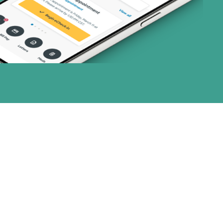
nes)
or (3 planes)
(2 planes)
28 planes)