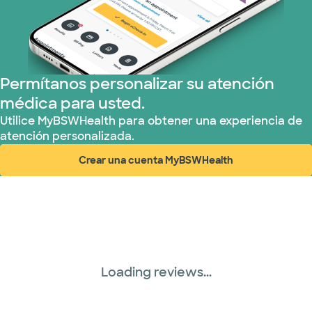
Tricare (3 planes)
TriWest HealthCare (1 planes)
Permítanos personalizar su atención
médica para usted.
United HealthCare (33 planes)
Utilice MyBSWHealth para obtener una experiencia de
atención personalizada.
WellMed (15 planes)
Crear una cuenta MyBSWHealth
(abre en ventana nueva)
Loading reviews...