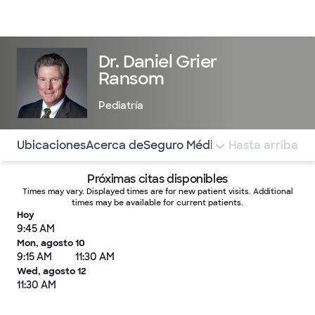
Médicos & Especialistas
Ubicaciones
Servicios & Tratami
Dr. Daniel Grier
Ransom
Pediatría
Utilice esta navegación para saltar rápidamente a difere
Ubicaciones
Acerca de
Seguro Médico
COMENTARIOS
Hasta arriba
Próximas citas disponibles
Times may vary. Displayed times are for new patient visits. Additional
times may be available for current patients.
Hoy
9:45 AM
Mon, agosto 10
9:15 AM
11:30 AM
Wed, agosto 12
11:30 AM