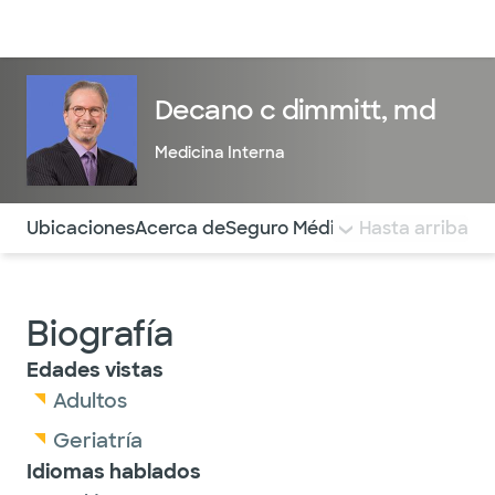
Médicos & Especialistas
Ubicaciones
Servicios & Tratami
Decano c dimmitt, md
Medicina Interna
Utilice esta navegación para saltar rápidamente a difere
Ubicaciones
Acerca de
Seguro Médico
COMENTARIOS
Hasta arriba
Biografía
Edades vistas
Adultos
Geriatría
Idiomas hablados