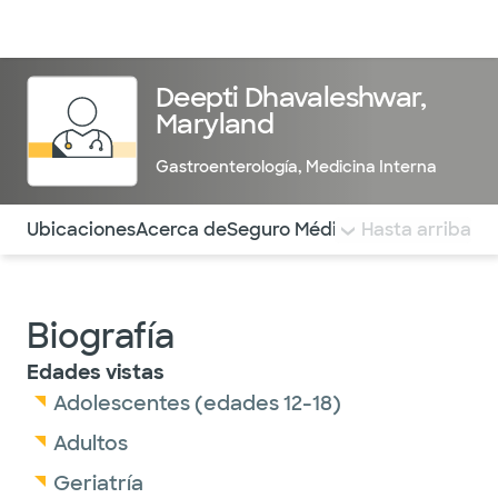
Médicos & Especialistas
Ubicaciones
Servicios & Tratami
Deepti Dhavaleshwar,
Maryland
Gastroenterología
,
Medicina Interna
Utilice esta navegación para saltar rápidamente a difere
Ubicaciones
Acerca de
Seguro Médico
COMENTARIOS
Hasta arriba
Biografía
Edades vistas
Adolescentes (edades 12-18)
Adultos
Geriatría