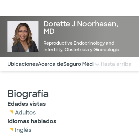
Médicos & Especialistas
Ubicaciones
Servicios & Tratami
Dorette J Noorhasan,
MD
Reproductive Endocrinology and
Infertility
,
Obstetricia y Ginecología
Utilice esta navegación para saltar rápidamente a difere
Ubicaciones
Acerca de
Seguro Médico
COMENTARIOS
Hasta arriba
Biografía
Edades vistas
Adultos
Idiomas hablados
Inglés