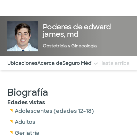
Médicos & Especialistas
Ubicaciones
Servicios & Tratami
Poderes de edward
james, md
Obstetricia y Ginecología
Utilice esta navegación para saltar rápidamente a difere
Ubicaciones
Acerca de
Seguro Médico
COMENTARIOS
Hasta arriba
Biografía
Edades vistas
Adolescentes (edades 12-18)
Adultos
Geriatría