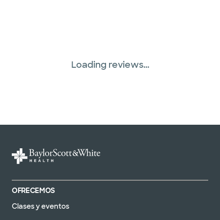
TriWest HealthCare (1 planes)
United HealthCare (28 planes)
WellMed (15 planes)
Loading reviews...
OFRECEMOS
Clases y eventos