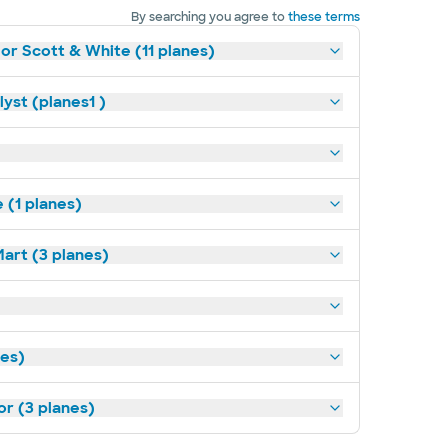
By searching you agree to
these terms
lor Scott & White (11 planes)
yst (planes1 )
(1 planes)
art (3 planes)
nes)
or (3 planes)