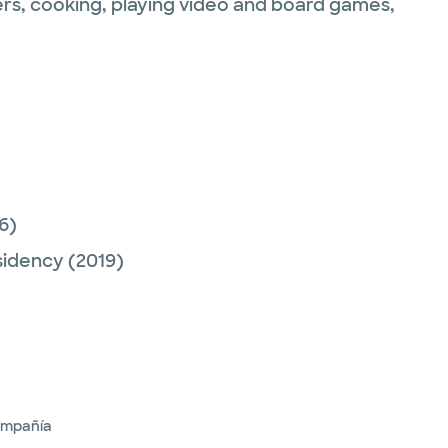
ers, cooking, playing video and board games,
6)
sidency
(2019)
ompañía