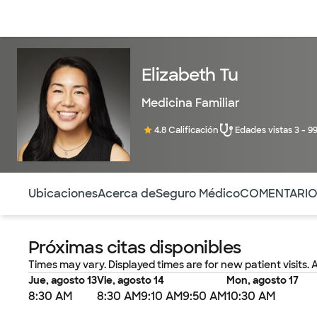
Médicos & Especialistas
Ubicaciones
Servicios & Tratami
Elizabeth Tu
Medicina Familiar
4.8 Calificación
Edades vistas 3 - 9
Utilice esta navegación para saltar rápidamente a difere
Ubicaciones
Acerca de
Seguro Médico
COMENTARI
Próximas citas disponibles
Times may vary. Displayed times are for new patient visits. 
Jue, agosto 13
Vie, agosto 14
Mon, agosto 17
8:30 AM
8:30 AM
9:10 AM
9:50 AM
10:30 AM