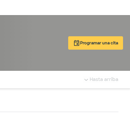
Inicia sesión
Programar una cita
tá resaltada.
Hasta arriba