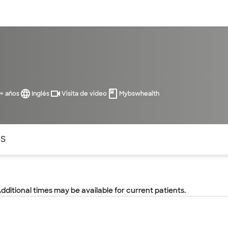
entos
Recursos
Servicios financieros
9+ años
Inglés
Visita de video
Mybswhealth
ntes secciones de la página. La sección activa actual es
OS
Additional times may be available for current patients.