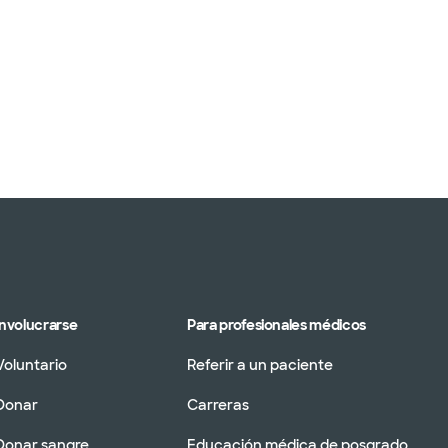
Involucrarse
Para profesionales médicos
Voluntario
Referir a un paciente
Donar
Carreras
Donar sangre
Educación médica de posgrado