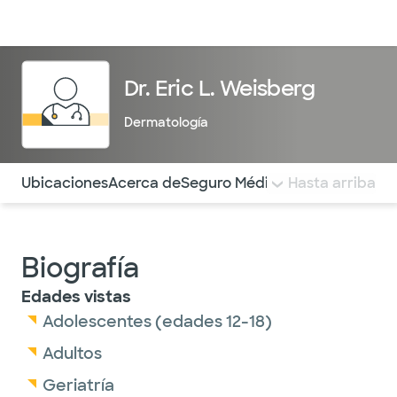
Médicos & Especialistas
Ubicaciones
Servicios & Tratami
Dr. Eric L. Weisberg
Dermatología
Utilice esta navegación para saltar rápidamente a difere
Ubicaciones
Acerca de
Seguro Médico
COMENTARIOS
Hasta arriba
Biografía
Edades vistas
Adolescentes (edades 12-18)
Adultos
Geriatría