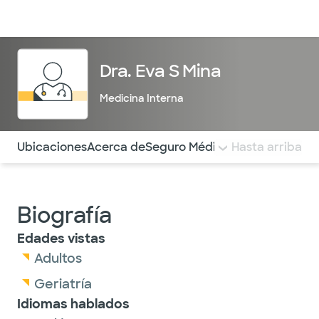
Médicos & Especialistas
Ubicaciones
Servicios & Tratami
Dra. Eva S Mina
Medicina Interna
Utilice esta navegación para saltar rápidamente a difere
Ubicaciones
Acerca de
Seguro Médico
COMENTARIOS
Hasta arriba
Biografía
Edades vistas
Adultos
Geriatría
Idiomas hablados