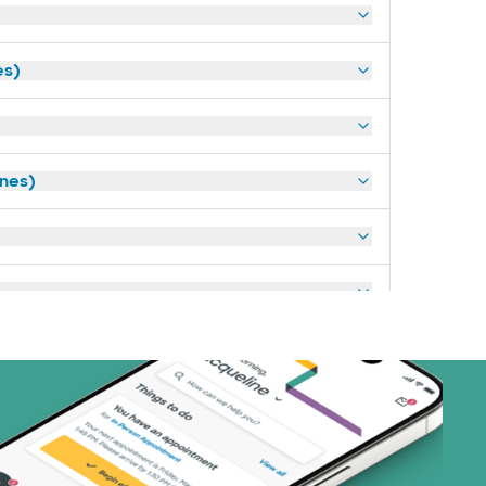
es)
anes)
art (3 planes)
nes)