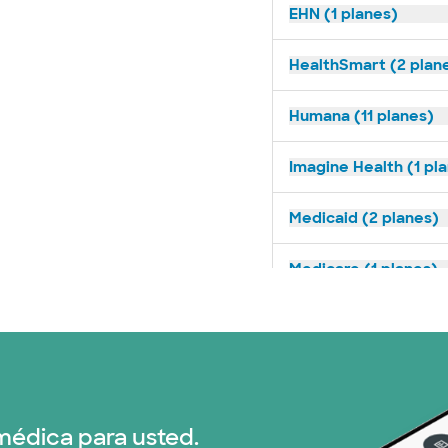
EHN (1 planes)
HealthSmart (2 plan
Humana (11 planes)
Imagine Health (1 pl
Medicaid (2 planes)
Medicare (1 planes)
Nebraska Furniture M
Red PHCS (1 planes)
Prism Electric (1 pla
médica para usted.