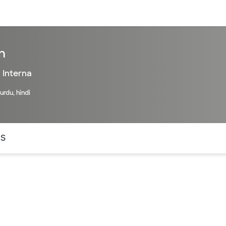
entos
Recursos
Servicios financieros
n
 Interna
 urdu, hindi
ntes secciones de la página. La sección activa actual es
OS