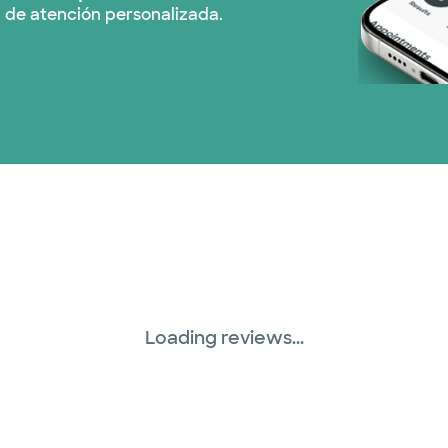
 de atención personalizada.
Plan de Salud Superi
TriWest HealthCare (
United HealthCare (
WellMed (15 planes)
Loading reviews...