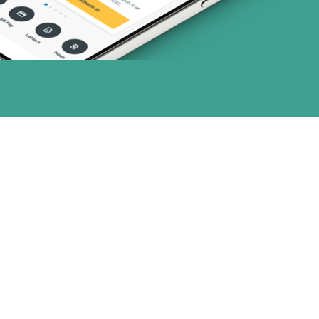
or (4 planes)
1 planes)
28 planes)