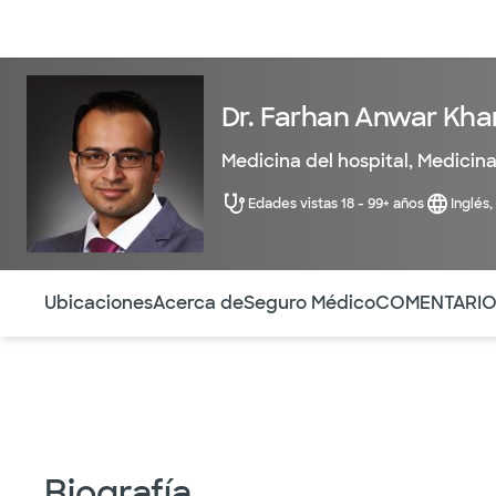
Médicos & Especialistas
Ubicaciones
Servicios & Tratami
Dr. Farhan Anwar Kha
Medicina del hospital
,
Medicina
Edades vistas 18 - 99+ años
Inglés,
Utilice esta navegación para saltar rápidamente a difere
Ubicaciones
Acerca de
Seguro Médico
COMENTARI
Biografía