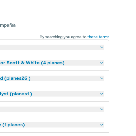
ompañía
By searching you agree to
these terms
lor Scott & White (4 planes)
ld (planes26 )
yst (planes1 )
(1 planes)