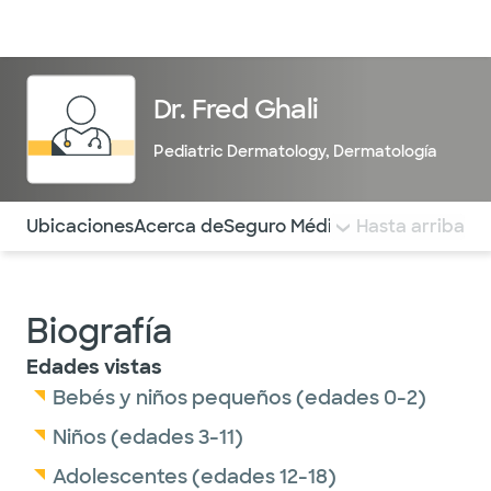
Médicos & Especialistas
Ubicaciones
Servicios & Tratami
Dr. Fred Ghali
Pediatric Dermatology
,
Dermatología
Utilice esta navegación para saltar rápidamente a difere
Ubicaciones
Acerca de
Seguro Médico
COMENTARIOS
Hasta arriba
Biografía
Edades vistas
Bebés y niños pequeños (edades 0-2)
Niños (edades 3-11)
Adolescentes (edades 12-18)