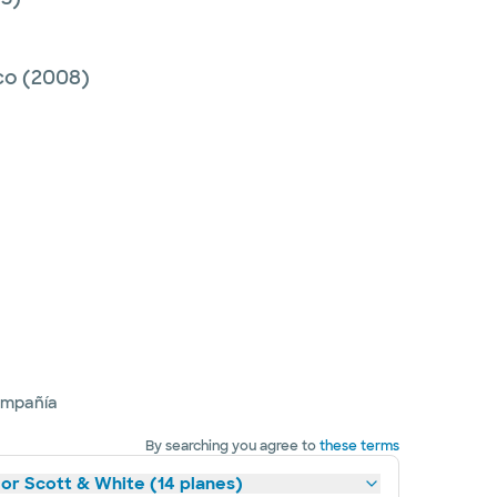
co
(2008)
ompañía
By searching you agree to
these terms
lor Scott & White (14 planes)