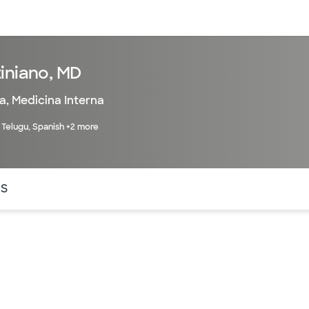
entos
Recursos
Servicios financieros
iniano, MD
a
,
Medicina Interna
, Telugu, Spanish +2 more
ntes secciones de la página. La sección activa actual es
OS