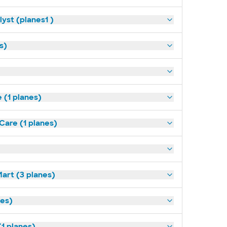
yst (planes1 )
s)
(1 planes)
Care (1 planes)
art (3 planes)
nes)
1 planes)