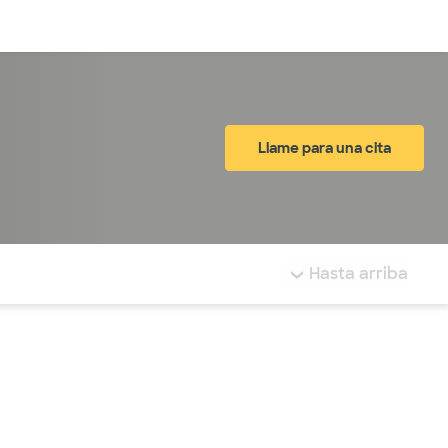
Inicia sesión
Llame para una cita
tá resaltada.
Hasta arriba