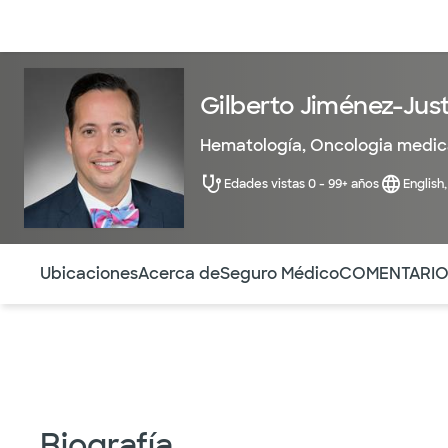
Médicos & Especialistas
Ubicaciones
Servicios & Tratami
Gilberto Jiménez-Just
Hematología
,
Oncologia medic
Edades vistas 0 - 99+ años
English
Utilice esta navegación para saltar rápidamente a difere
Ubicaciones
Acerca de
Seguro Médico
COMENTARI
Biografía