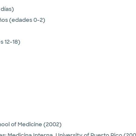
 días)
ños (edades 0-2)
 12-18)
ool of Medicine
(2002)
es:
Medicina Interna,
University of Puerto Rico
(200