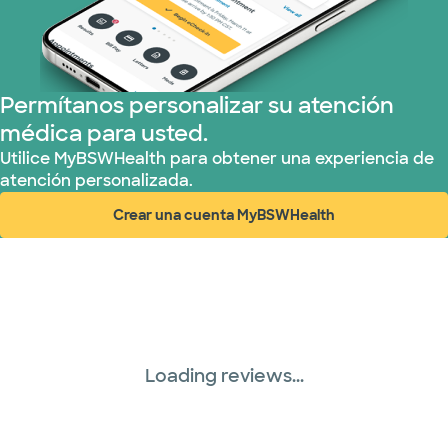
Prism Electric (1 planes)
Plan de Salud Superior (17 planes)
Permítanos personalizar su atención
médica para usted.
TriWest HealthCare (1 planes)
Utilice MyBSWHealth para obtener una experiencia de
atención personalizada.
United HealthCare (28 planes)
Crear una cuenta MyBSWHealth
(abre en ventana nueva)
WellMed (15 planes)
Loading reviews...