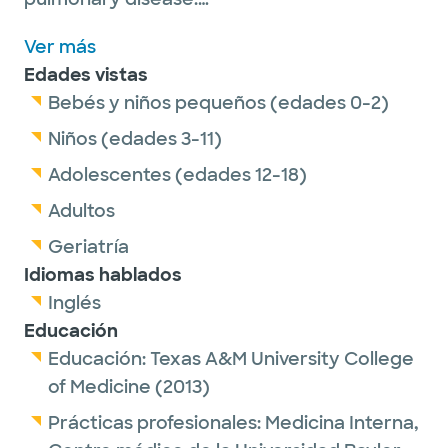
Dr. Tsai-Nguyen is a proud member of the
Ver más
Society of Critical Care Medicine, the
Edades vistas
American Thoracic Society and the
Bebés y niños pequeños (edades 0-2)
American College of Chest Physicians.
Niños (edades 3-11)
Adolescentes (edades 12-18)
Outside of work, Dr. Tsai-Nguyen enjoys
Adultos
baking, nail art and traveling.
Geriatría
Idiomas hablados
Inglés
Educación
Educación:
Texas A&M University College
of Medicine
(2013)
Prácticas profesionales:
Medicina Interna,