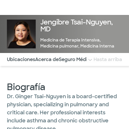
Médicos & Especialistas
Ubicaciones
Servicios & Tratami
Jengibre Tsai-Nguyen,
MD
Medicina de Terapia Intensiva
,
Medicina pulmonar
,
Medicina Interna
Utilice esta navegación para saltar rápidamente a difere
Ubicaciones
Acerca de
Seguro Médico
COMENTARIOS
Hasta arriba
Biografía
Dr. Ginger Tsai-Nguyen is a board-certified
physician, specializing in pulmonary and
critical care. Her professional interests
include asthma and chronic obstructive
pulmonary disease.