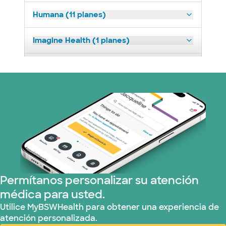
Humana (11 planes)
Imagine Health (1 planes)
Medicaid (2 planes)
Medicare (2 planes)
Nebraska Furniture Mart (3 planes)
Red PHCS (1 planes)
Prism Electric (1 planes)
Permítanos personalizar su atención
médica para usted.
Plan de Salud Superior (3 planes)
Utilice MyBSWHealth para obtener una experiencia de
atención personalizada.
TriWest HealthCare (2 planes)