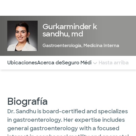
Médicos & Especialistas
Ubicaciones
Servicios & Tratami
Gurkarminder k
sandhu, md
Gastroenterología
,
Medicina Interna
Utilice esta navegación para saltar rápidamente a difere
Ubicaciones
Acerca de
Seguro Médico
COMENTARIOS
Hasta arriba
Biografía
Dr. Sandhu is board-certified and specializes
in gastroenterology. Her expertise includes
general gastroenterology with a focused