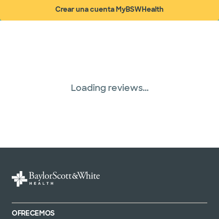
Crear una cuenta MyBSWHealth
(abre en ventana nueva)
United HealthCare (28 planes)
WellMed (15 planes)
Loading reviews...
OFRECEMOS