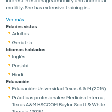
interest in esophageal motility and anorectal
motility. She has extensive training in
procedural interventions used to diagnose
Ver más
and treat a wide array of gastroenterology
Edades vistas
conditions. Her goal is to provide patients
Adultos
with effective and tailored care. She is
passionate about educating her patients in
Geriatría
preventive care to positively impact their
Idiomas hablados
quality of life.
Inglés
Dr. Sandhu enjoys traveling, staying active,
Punjabi
and spending time with her family and
Hindi
friends.
Educación
Educación:
Universidad Texas A & M
(2015)
Prácticas profesionales:
Medicina Interna,
Texas A&M HSCCOM Baylor Scott & White
Temple
(2016)