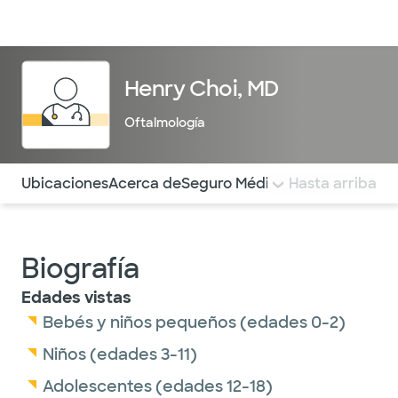
Médicos & Especialistas
Ubicaciones
Servicios & Tratami
Henry Choi, MD
Oftalmología
Utilice esta navegación para saltar rápidamente a difere
Ubicaciones
Acerca de
Seguro Médico
COMENTARIOS
Hasta arriba
Biografía
Edades vistas
Bebés y niños pequeños (edades 0-2)
Niños (edades 3-11)
Adolescentes (edades 12-18)