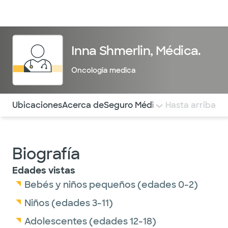
Médicos & Especialistas
Ubicaciones
Servicios & Tratami
Inna Shmerlin, Médica.
Oncologia medica
Utilice esta navegación para saltar rápidamente a difere
Ubicaciones
Acerca de
Seguro Médico
COMENTARIOS
Hasta arriba
Biografía
Edades vistas
Bebés y niños pequeños (edades 0-2)
Niños (edades 3-11)
Adolescentes (edades 12-18)