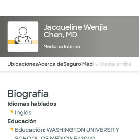
Médicos & Especialistas
Ubicaciones
Servicios & Tratami
Jacqueline Wenjia
Chen, MD
Medicina Interna
Utilice esta navegación para saltar rápidamente a difere
Ubicaciones
Acerca de
Seguro Médico
COMENTARIOS
Hasta arriba
Biografía
Idiomas hablados
Inglés
Educación
Educación:
WASHINGTON UNIVERSITY
SCHOOL OF MEDICINE
(2014)