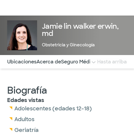
Médicos & Especialistas
Ubicaciones
Servicios & Tratami
Jamie lin walker erwin,
md
Obstetricia y Ginecología
Utilice esta navegación para saltar rápidamente a difere
Ubicaciones
Acerca de
Seguro Médico
COMENTARIOS
Hasta arriba
Biografía
Edades vistas
Adolescentes (edades 12-18)
Adultos
Geriatría