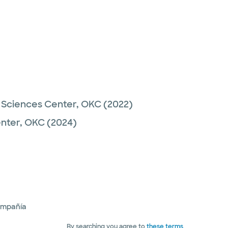
h Sciences Center, OKC
(2022)
enter, OKC
(2024)
ompañía
By searching you agree to
these terms