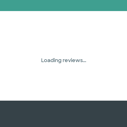
WellMed (15 planes)
Loading reviews...