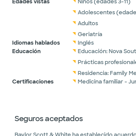
Edades vistas
Niños (edades 3-11)
Adolescentes (edades
Adultos
Geriatría
Idiomas hablados
Inglés
Educación
Educación:
Nova Sout
Prácticas profesional
Residencia:
Family Me
Certificaciones
Medicina familiar - J
Seguros aceptados
Baylor Scott & White ha establecido acuerdo