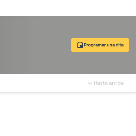
Inicia sesión
Programar una cita
tá resaltada.
Hasta arriba