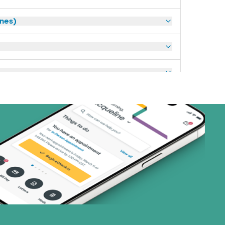
anes)
art (3 planes)
nes)
or (3 planes)
28 planes)