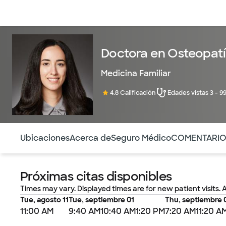
Médicos & Especialistas
Ubicaciones
Servicios & Tratami
Doctora en Osteopatí
Medicina Familiar
4.8 Calificación
Edades vistas 3 - 9
Utilice esta navegación para saltar rápidamente a difere
Ubicaciones
Acerca de
Seguro Médico
COMENTARI
Próximas citas disponibles
Times may vary. Displayed times are for new patient visits. 
Tue, agosto 11
Tue, septiembre 01
Thu, septiembre 
11:00 AM
9:40 AM
10:40 AM
1:20 PM
7:20 AM
11:20 A