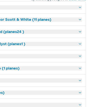
lor Scott & White (11 planes)
ld (planes24 )
yst (planes1 )
(1 planes)
es)