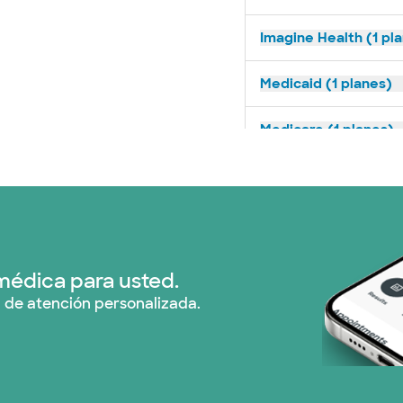
Imagine Health (1 pl
Medicaid (1 planes)
Medicare (1 planes)
Nebraska Furniture M
Red PHCS (1 planes)
Prism Electric (1 pla
médica para usted.
 de atención personalizada.
Plan de Salud Superi
United HealthCare (