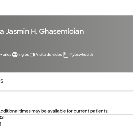
entos
Recursos
Servicios financieros
a Jasmin H. Ghasemloian
9+ años
Inglés
Visita de video
Mybswhealth
ntes secciones de la página. La sección activa actual es
OS
Additional times may be available for current patients.
03
M