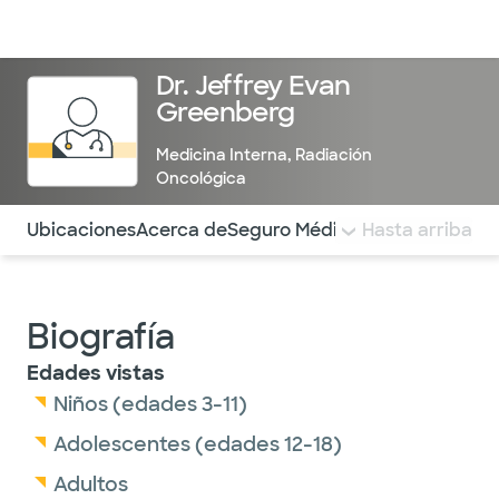
Médicos & Especialistas
Ubicaciones
Servicios & Tratami
Dr. Jeffrey Evan
Greenberg
Medicina Interna
,
Radiación
Oncológica
Utilice esta navegación para saltar rápidamente a difere
Ubicaciones
Acerca de
Seguro Médico
COMENTARIOS
Hasta arriba
Biografía
Edades vistas
Niños (edades 3-11)
Adolescentes (edades 12-18)
Adultos