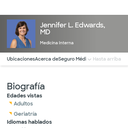
Médicos & Especialistas
Ubicaciones
Servicios & Tratami
Jennifer L. Edwards,
MD
Medicina Interna
Utilice esta navegación para saltar rápidamente a difere
Ubicaciones
Acerca de
Seguro Médico
COMENTARIOS
Hasta arriba
Biografía
Edades vistas
Adultos
Geriatría
Idiomas hablados