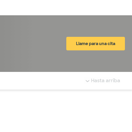
Inicia sesión
Llame para una cita
tá resaltada.
Hasta arriba