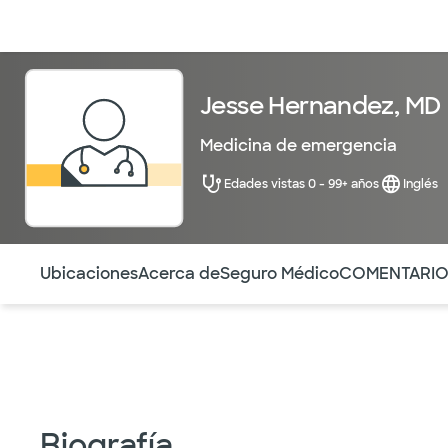
Médicos & Especialistas
Ubicaciones
Servicios & Tratami
Jesse Hernandez, MD
Medicina de emergencia
Edades vistas 0 - 99+ años
Inglés
Utilice esta navegación para saltar rápidamente a difere
Ubicaciones
Acerca de
Seguro Médico
COMENTARI
Biografía