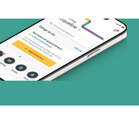
nes)
or (19 planes)
1 planes)
33 planes)