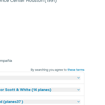
cience Center Houston
(1991)
ompañía
By searching you agree to
these terms
lor Scott & White (14 planes)
ld (planes37 )