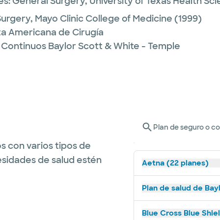
es:
General Surgery,
University of Texas Health S
Surgery,
Mayo Clinic College of Medicine
(1999)
nta Americana de Cirugía
 Continuos Baylor Scott & White - Temple
Plan de seguro o c
s con varios tipos de
esidades de salud estén
Aetna (22 planes)
Plan de salud de Bay
Blue Cross Blue Shie