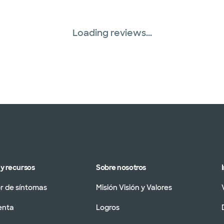
Loading reviews...
y recursos
Sobre nosotros
 de síntomas
Misión Visión y Valores
enta
Logros