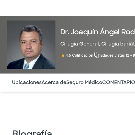
Médicos & Especialistas
Ubicaciones
Servicios & Tratami
Dr. Joaquín Ángel Rod
Cirugía General
,
Cirugía bariát
4.6 Calificación
Edades vistas 12 - 
Utilice esta navegación para saltar rápidamente a difere
Ubicaciones
Acerca de
Seguro Médico
COMENTARI
Biografía