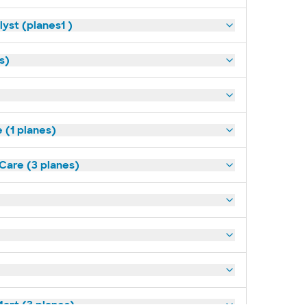
yst (planes1 )
s)
(1 planes)
tCare (3 planes)
art (3 planes)