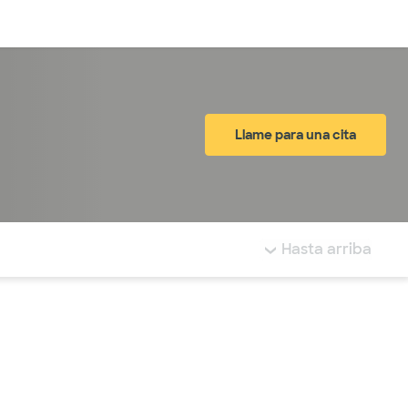
Inicia sesión
Llame para una cita
tá resaltada.
Hasta arriba