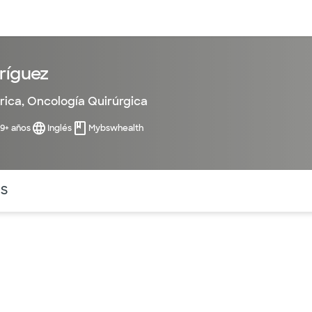
entos
Recursos
Servicios financieros
ríguez
rica
,
Oncología Quirúrgica
99+ años
Inglés
Mybswhealth
ntes secciones de la página. La sección activa actual es
OS