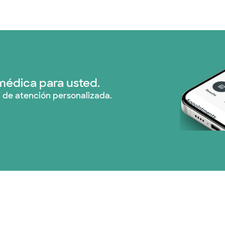
Prism Electric (1 pla
Plan de Salud Superi
Tricare (3 planes)
médica para usted.
 de atención personalizada.
TriWest HealthCare (
United HealthCare (
WellMed (15 planes)