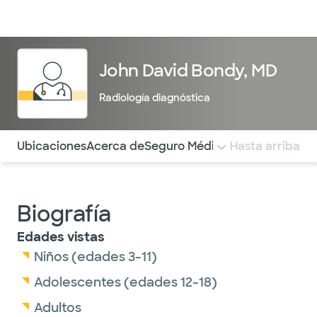
Médicos & Especialistas
Ubicaciones
Servicios & Tratami
John David Bondy, MD
Radiología diagnóstica
Utilice esta navegación para saltar rápidamente a difere
Ubicaciones
Acerca de
Seguro Médico
COMENTARIOS
Hasta arriba
Biografía
Edades vistas
Niños (edades 3-11)
Adolescentes (edades 12-18)
Adultos