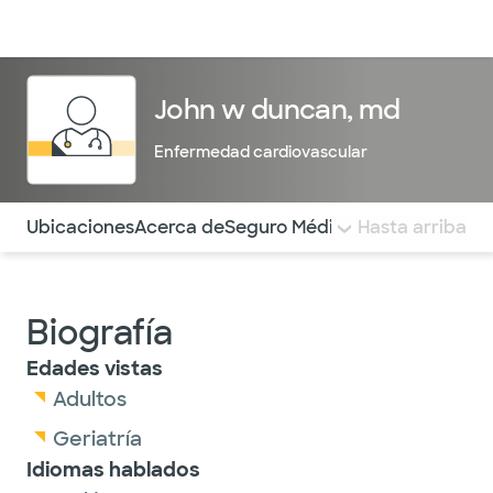
Médicos & Especialistas
Ubicaciones
Servicios & Tratami
John w duncan, md
Enfermedad cardiovascular
Utilice esta navegación para saltar rápidamente a difere
Ubicaciones
Acerca de
Seguro Médico
COMENTARIOS
Hasta arriba
Biografía
Edades vistas
Adultos
Geriatría
Idiomas hablados