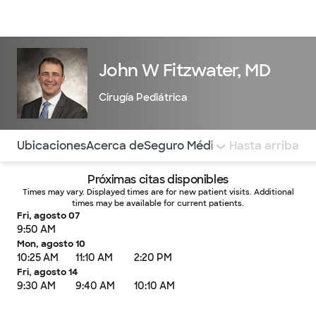
Médicos & Especialistas
Ubicaciones
Servicios & Tratami
John W Fitzwater, MD
Cirugía Pediátrica
Utilice esta navegación para saltar rápidamente a difere
Ubicaciones
Acerca de
Seguro Médico
COMENTARIOS
Hasta arriba
Próximas citas disponibles
Times may vary. Displayed times are for new patient visits. Additional
times may be available for current patients.
Fri, agosto 07
9:50 AM
Mon, agosto 10
10:25 AM
11:10 AM
2:20 PM
Fri, agosto 14
9:30 AM
9:40 AM
10:10 AM