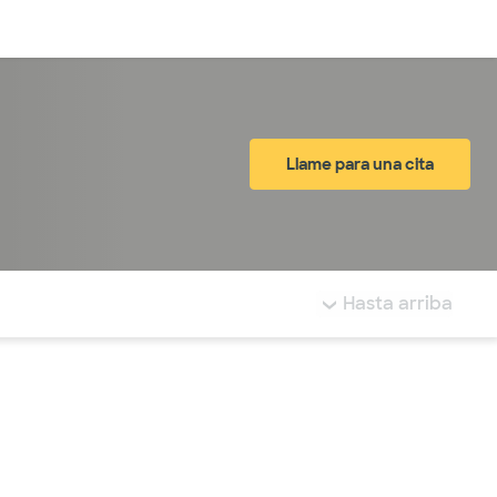
Inicia sesión
Llame para una cita
tá resaltada.
Hasta arriba