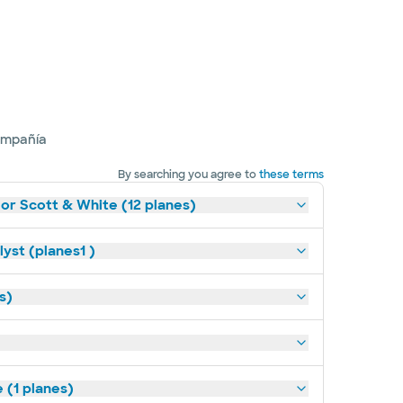
ompañía
By searching you agree to
these terms
lor Scott & White (12 planes)
yst (planes1 )
s)
(1 planes)