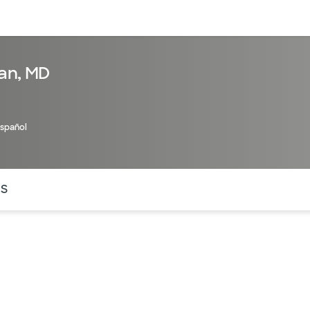
entos
Recursos
Servicios financieros
an, MD
Español
ntes secciones de la página. La sección activa actual es
OS