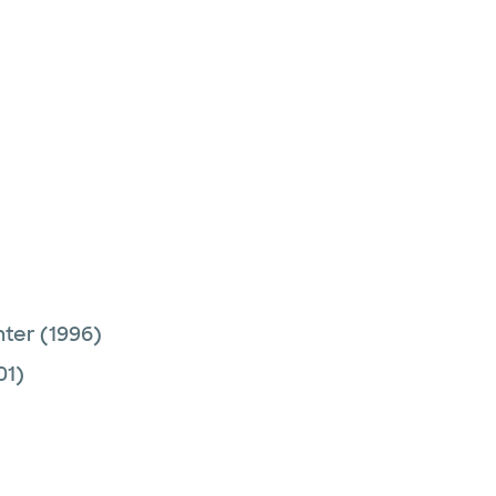
nter
(1996)
01)