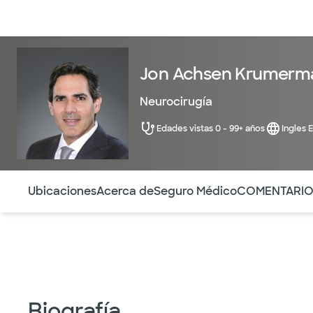
Médicos & Especialistas
Ubicaciones
Servicios & Tratami
Jon Achsen Krumerm
Neurocirugía
Edades vistas 0 - 99+ años
Ingles 
Utilice esta navegación para saltar rápidamente a difere
Ubicaciones
Acerca de
Seguro Médico
COMENTARI
Biografía