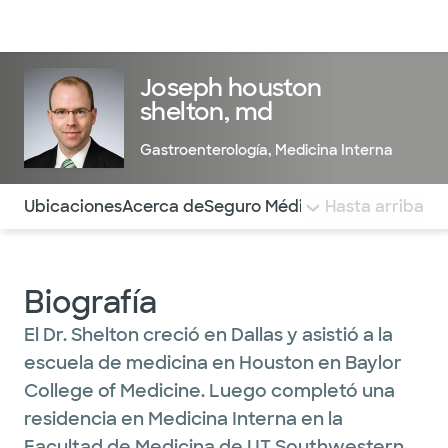
Médicos & Especialistas
Ubicaciones
Servicios & Tratami
Joseph houston
shelton, md
Gastroenterología
,
Medicina Interna
Utilice esta navegación para saltar rápidamente a difere
Ubicaciones
Acerca de
Seguro Médico
COMENTARIOS
Hasta arriba
Biografía
El Dr. Shelton creció en Dallas y asistió a la
escuela de medicina en Houston en Baylor
College of Medicine. Luego completó una
residencia en Medicina Interna en la
Facultad de Medicina de UT Southwestern y