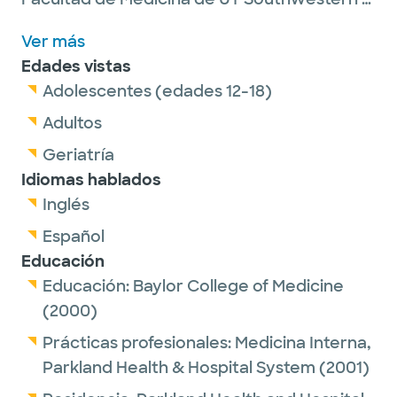
una beca de investigación en
Ver más
Gastroenterología en el Centro Médico de la
Edades vistas
Universidad de Baylor, parte de Baylor Scott
Adolescentes (edades 12-18)
& White Health. El Dr. Shelton está
certificado por la Junta Estadounidense de
Adultos
Medicina Interna en Gastroenterología y
Geriatría
Medicina Interna.
Idiomas hablados
Inglés
Español
Educación
Educación:
Baylor College of Medicine
(2000)
Prácticas profesionales:
Medicina Interna,
Parkland Health & Hospital System
(2001)