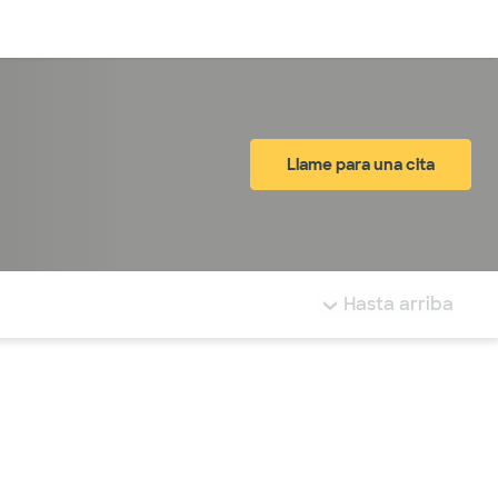
Inicia sesión
Llame para una cita
tá resaltada.
Hasta arriba