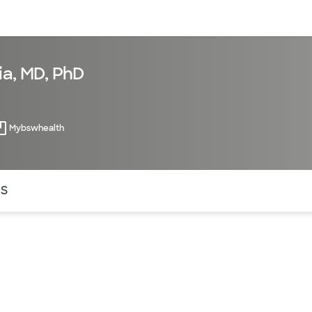
entos
Recursos
Servicios financieros
ia, MD, PhD
Mybswhealth
ntes secciones de la página. La sección activa actual es
OS