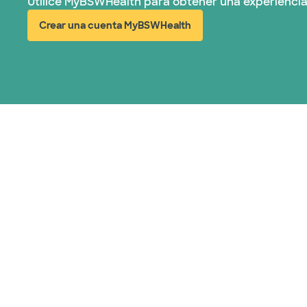
Utilice MyBSWHealth para obtener una experiencia
Crear una cuenta MyBSWHealth
(abre en ventana nueva)