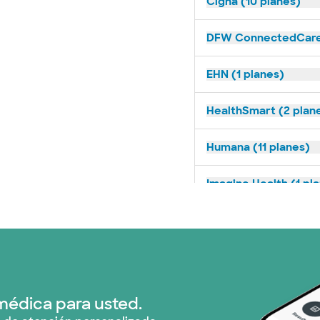
Cigna (10 planes)
DFW ConnectedCare 
EHN (1 planes)
HealthSmart (2 plan
Humana (11 planes)
Imagine Health (1 pl
Medicaid (1 planes)
Medicare (1 planes)
Nebraska Furniture M
médica para usted.