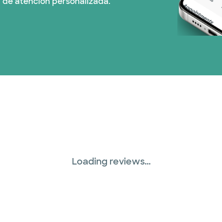
 de atención personalizada.
Red PHCS (1 planes)
Prism Electric (1 pla
Plan de Salud Superi
United HealthCare (
WellMed (15 planes)
Loading reviews...