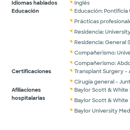
Idiomas hablados
Inglés
Educación
Educación:
Pontificia
Prácticas profesional
Residencia:
Universit
Residencia:
General 
Compañerismo:
Unive
Compañerismo:
Abdo
Certificaciones
Transplant Surgery -
Cirugía general - Ju
Afiliaciones
Baylor Scott & White I
hospitalarias
Baylor Scott & White 
Baylor University Med