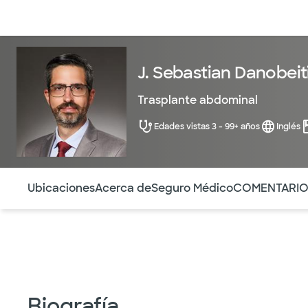
Médicos & Especialistas
Ubicaciones
Servicios & Tratami
J. Sebastian Danobeit
Trasplante abdominal
Edades vistas 3 - 99+ años
Inglés
Utilice esta navegación para saltar rápidamente a difere
Ubicaciones
Acerca de
Seguro Médico
COMENTARI
Biografía