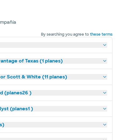
ompañía
By searching you agree to
these terms
antage of Texas (1 planes)
lor Scott & White (11 planes)
ld (planes26 )
yst (planes1 )
s)