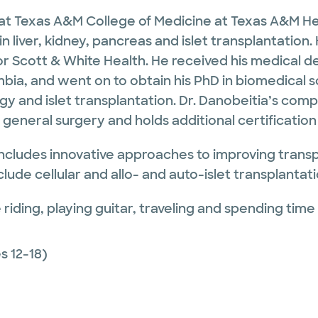
or at Texas A&M College of Medicine at Texas A&M Hea
 liver, kidney, pancreas and islet transplantation. 
lor Scott & White Health. He received his medical d
bia, and went on to obtain his PhD in biomedical s
y and islet transplantation. Dr. Danobeitia’s comp
n general surgery and holds additional certificatio
o includes innovative approaches to improving tran
clude cellular and allo- and auto-islet transplantati
riding, playing guitar, traveling and spending time w
 12-18)