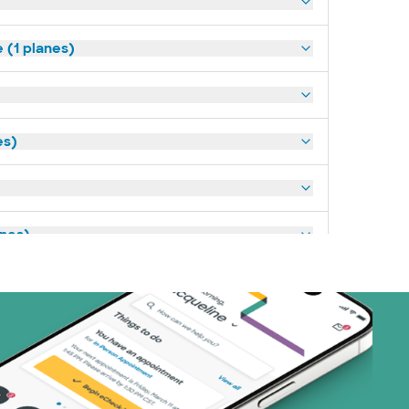
(1 planes)
es)
anes)
art (3 planes)