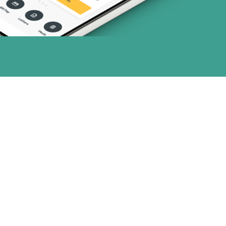
nes)
or (18 planes)
28 planes)