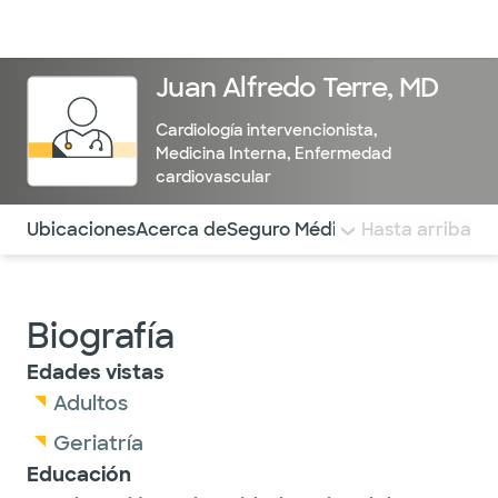
Médicos & Especialistas
Ubicaciones
Servicios & Tratami
Juan Alfredo Terre, MD
Cardiología intervencionista
,
Medicina Interna
,
Enfermedad
cardiovascular
Utilice esta navegación para saltar rápidamente a difere
Ubicaciones
Acerca de
Seguro Médico
COMENTARIOS
Hasta arriba
Biografía
Edades vistas
Adultos
Geriatría
Educación