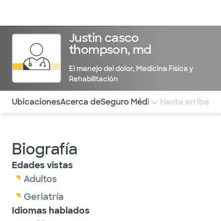
Médicos & Especialistas
Ubicaciones
Servicios & Tratami
Justin casco
thompson, md
El manejo del dolor
,
Medicina Física y
Rehabilitación
Utilice esta navegación para saltar rápidamente a difere
Ubicaciones
Acerca de
Seguro Médico
COMENTARIOS
Hasta arriba
Biografía
Edades vistas
Adultos
Geriatría
Idiomas hablados