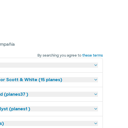
ompañía
By searching you agree to
these terms
lor Scott & White (15 planes)
ld (planes37 )
yst (planes1 )
s)