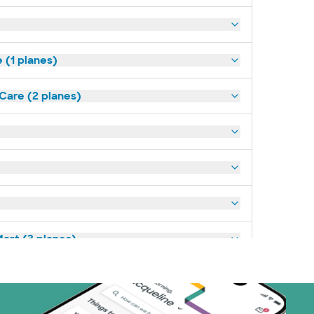
(1 planes)
tCare (2 planes)
art (3 planes)
nes)