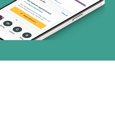
or (19 planes)
(2 planes)
33 planes)