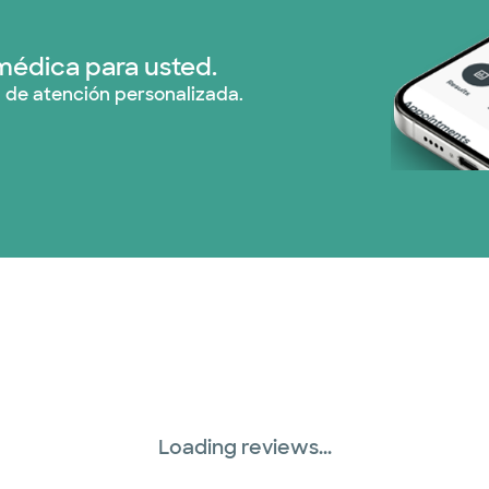
Plan de Salud Superi
médica para usted.
 de atención personalizada.
Tricare (3 planes)
TriWest HealthCare 
United HealthCare (
WellMed (15 planes)
Loading reviews...