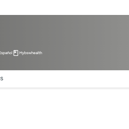
entos
Recursos
Servicios financieros
 Español
Mybswhealth
ntes secciones de la página. La sección activa actual es
OS