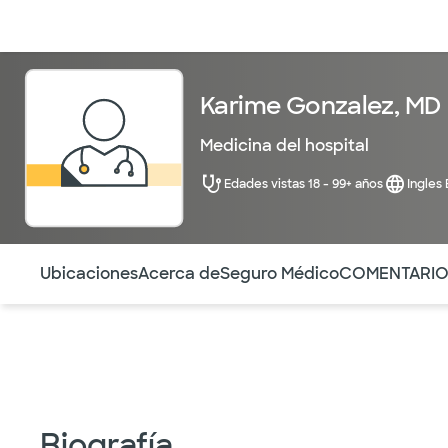
Médicos & Especialistas
Ubicaciones
Servicios & Tratami
Karime Gonzalez, MD
Medicina del hospital
Edades vistas 18 - 99+ años
Ingles
Utilice esta navegación para saltar rápidamente a difere
Ubicaciones
Acerca de
Seguro Médico
COMENTARI
Biografía