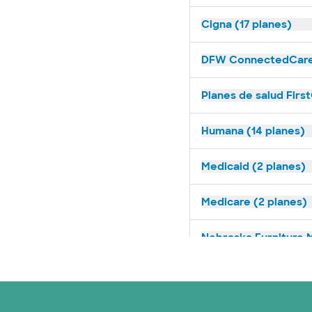
Cigna (17 planes)
DFW ConnectedCare 
Planes de salud Firs
Humana (14 planes)
Medicaid (2 planes)
Medicare (2 planes)
Nebraska Furniture M
Optum (1 plans)
Prism Electric (1 pla