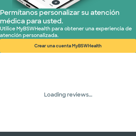
Permítanos personalizar su atención
Medicaid (2 planes)
médica para usted.
Medicare (2 planes)
Utilice MyBSWHealth para obtener una experiencia de
atención personalizada.
Nebraska Furniture Mart (3 planes)
Crear una cuenta MyBSWHealth
(abre en ventana nueva)
Red PHCS (1 planes)
Prism Electric (1 planes)
Plan de Salud Superior (20 planes)
Loading reviews...
Three Rivers Network (1 plans)
Tricare (3 planes)
TriWest HealthCare (1 planes)