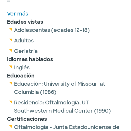
Dr. Hodges is a proud member of the
Ver más
American Board of Ophthalmology and the
Edades vistas
Texas Ophthalmological Association.
Adolescentes (edades 12-18)
Outside of work, she enjoys spending time
Adultos
with family, especially her grandchildren.
Geriatría
Idiomas hablados
Inglés
Educación
Educación:
University of Missouri at
Columbia
(1986)
Residencia:
Oftalmología,
UT
Southwestern Medical Center
(1990)
Certificaciones
Oftalmología - Junta Estadounidense de