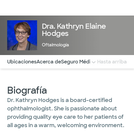
Médicos & Especialistas
Ubicaciones
Servicios & Tratami
Dra. Kathryn Elaine
Hodges
Oftalmología
Utilice esta navegación para saltar rápidamente a difere
Ubicaciones
Acerca de
Seguro Médico
COMENTARIOS
Hasta arriba
Biografía
Dr. Kathryn Hodges is a board-certified
ophthalmologist. She is passionate about
providing quality eye care to her patients of
all ages in a warm, welcoming environment.