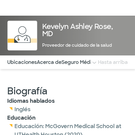
Médicos & Especialistas
Ubicaciones
Servicios & Tratami
Kevelyn Ashley Rose,
MD
Proveedor de cuidado de la salud
Utilice esta navegación para saltar rápidamente a difere
Ubicaciones
Acerca de
Seguro Médico
COMENTARIOS
Hasta arriba
Biografía
Idiomas hablados
Inglés
Educación
Educación:
McGovern Medical School at
UTHealth Houston
(2020)