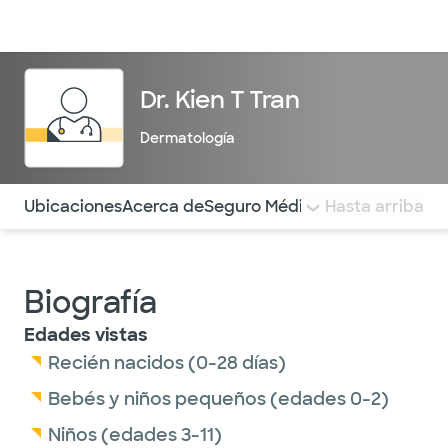
Médicos & Especialistas
Ubicaciones
Servicios & Tratami
Dr. Kien T Tran
Dermatología
Utilice esta navegación para saltar rápidamente a difere
Ubicaciones
Acerca de
Seguro Médico
COMENTARIOS
Hasta arriba
Biografía
Edades vistas
Recién nacidos (0-28 días)
Bebés y niños pequeños (edades 0-2)
Niños (edades 3-11)