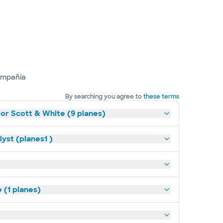
ompañía
By searching you agree to
these terms
lor Scott & White (9 planes)
yst (planes1 )
(1 planes)