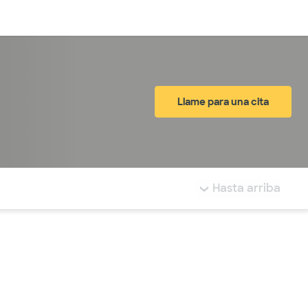
Inicia sesión
Llame para una cita
tá resaltada.
Hasta arriba