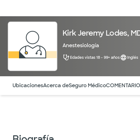
Médicos & Especialistas
Ubicaciones
Servicios & Tratami
Kirk Jeremy Lodes, M
Anestesiología
Edades vistas 18 - 99+ años
Inglés
Utilice esta navegación para saltar rápidamente a difere
Ubicaciones
Acerca de
Seguro Médico
COMENTARI
Biografía