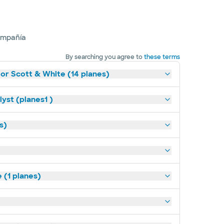
ompañía
By searching you agree to
these terms
lor Scott & White (14 planes)
yst (planes1 )
s)
(1 planes)