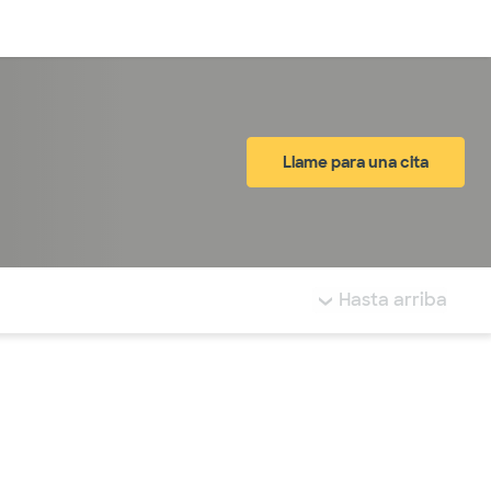
Inicia sesión
Llame para una cita
tá resaltada.
Hasta arriba