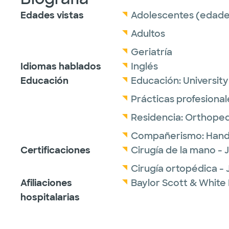
Edades vistas
Adolescentes (edades
Adultos
Geriatría
Idiomas hablados
Inglés
Educación
Educación:
Universit
Prácticas profesional
Residencia:
Orthoped
Compañerismo:
Hand
Certificaciones
Cirugía de la mano -
Cirugía ortopédica -
Afiliaciones
Baylor Scott & White
hospitalarias