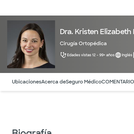
Médicos & Especialistas
Ubicaciones
Servicios & Tratami
Dra. Kristen Elizabeth
Cirugía Ortopédica
Edades vistas 12 - 99+ años
Inglés
Utilice esta navegación para saltar rápidamente a difere
Ubicaciones
Acerca de
Seguro Médico
COMENTARI
Biografía