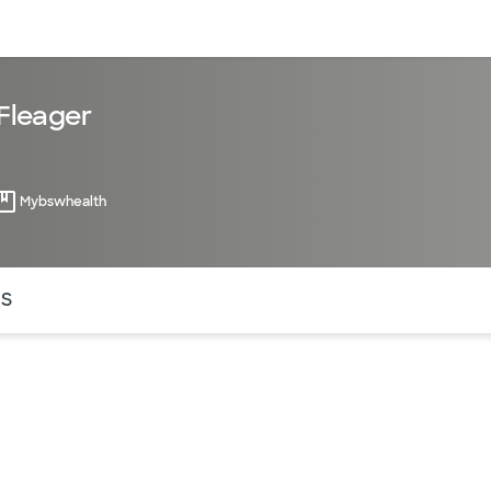
entos
Recursos
Servicios financieros
 Fleager
Mybswhealth
ntes secciones de la página. La sección activa actual es
OS