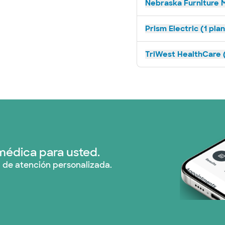
Nebraska Furniture M
Prism Electric (1 pla
TriWest HealthCare (
médica para usted.
 de atención personalizada.