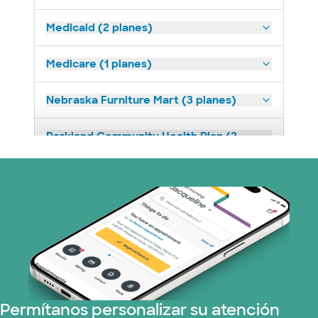
Medicaid (2 planes)
Medicare (1 planes)
Nebraska Furniture Mart (3 planes)
Parkland Community Health Plan (2
plans)
Red PHCS (1 planes)
Plan de Salud Superior (18 planes)
United HealthCare (28 planes)
WellMed (15 planes)
Permítanos personalizar su atención