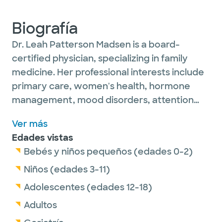
Biografía
Dr. Leah Patterson Madsen is a board-
certified physician, specializing in family
medicine. Her professional interests include
primary care, women's health, hormone
management, mood disorders, attention
deficit hyperactivity disorder, hypertension,
Ver más
hyperlipidemia, diabetes, thyroid conditions,
Edades vistas
weight loss, anxiety, depression and
Bebés y niños pequeños (edades 0-2)
treating complex medical conditions.
Niños (edades 3-11)
Dr. Madsen is passionate about providing
Adolescentes (edades 12-18)
thorough and detail-oriented care to her
Adultos
patients of all ages. Her goal is to avoid