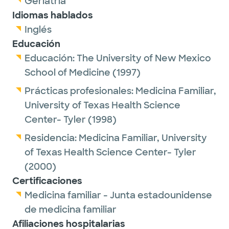
Geriatría
medications, when possible, by promoting
Idiomas hablados
lifestyle changes. She believes that building
Inglés
close and trusting relationships with her
Educación
patients is the best basis for providing full
Educación:
The University of New Mexico
preventive and acute care.
School of Medicine
(1997)
Outside of work, Dr. Madsen enjoys spending
Prácticas profesionales:
Medicina Familiar,
time with family and traveling.
University of Texas Health Science
Center- Tyler
(1998)
Residencia:
Medicina Familiar,
University
of Texas Health Science Center- Tyler
(2000)
Certificaciones
Medicina familiar - Junta estadounidense
de medicina familiar
Afiliaciones hospitalarias