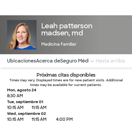
Médicos & Especialistas
Ubicaciones
Servicios & Tratami
Leah patterson
madsen, md
Medicina Familiar
Utilice esta navegación para saltar rápidamente a difere
Ubicaciones
Acerca de
Seguro Médico
COMENTARIOS
Hasta arriba
Próximas citas disponibles
Times may vary. Displayed times are for new patient visits. Additional
times may be available for current patients.
Mon, agosto 24
8:30 AM
Tue, septiembre 01
10:15 AM
11:15 AM
Wed, septiembre 02
10:15 AM
11:15 AM
4:00 PM