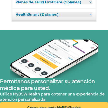
Planes de salud FirstCare (1 planes)
HealthSmart (2 planes)
Humana (8 planes)
Independent Medical Systems (1 plans)
Medicaid (1 planes)
Medicare (2 planes)
Nebraska Furniture Mart (3 planes)
Permítanos personalizar su atención
médica para usted.
Red PHCS (1 planes)
Utilice MyBSWHealth para obtener una experiencia de
atención personalizada.
Prism Electric (1 planes)
Crear una cuenta MyBSWHealth