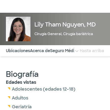
Médicos & Especialistas
Ubicaciones
Servicios & Tratami
Lily Tham Nguyen, MD
Cirugía General
,
Cirugía bariátrica
Utilice esta navegación para saltar rápidamente a difere
Ubicaciones
Acerca de
Seguro Médico
COMENTARIOS
Hasta arriba
Biografía
Edades vistas
Adolescentes (edades 12-18)
Adultos
Geriatría