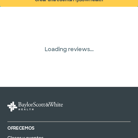
(abre en ventana nueva)
Tricare (3 planes)
TriWest HealthCare (1 planes)
United HealthCare (30 planes)
Loading reviews...
OFRECEMOS