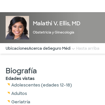
Médicos & Especialistas
Ubicaciones
Servicios & Tratami
Malathi V. Ellis, MD
Obstetricia y Ginecología
Utilice esta navegación para saltar rápidamente a difere
Ubicaciones
Acerca de
Seguro Médico
COMENTARIOS
Hasta arriba
Biografía
Edades vistas
Adolescentes (edades 12-18)
Adultos
Geriatría