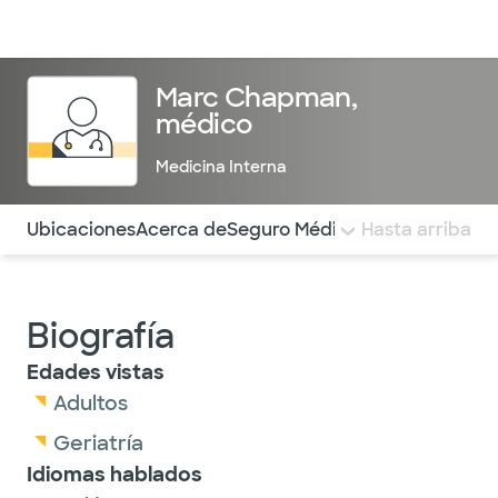
Médicos & Especialistas
Ubicaciones
Servicios & Tratami
Marc Chapman,
médico
Medicina Interna
Utilice esta navegación para saltar rápidamente a difere
Ubicaciones
Acerca de
Seguro Médico
COMENTARIOS
Hasta arriba
Biografía
Edades vistas
Adultos
Geriatría
Idiomas hablados