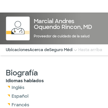
Médicos & Especialistas
Ubicaciones
Servicios & Tratami
Marcial Andres
Oquendo Rincon, MD
Proveedor de cuidado de la salud
Utilice esta navegación para saltar rápidamente a difere
Ubicaciones
Acerca de
Seguro Médico
COMENTARIOS
Hasta arriba
Biografía
Idiomas hablados
Inglés
Español
Francés