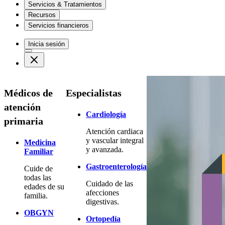
Servicios & Tratamientos
Recursos
Servicios financieros
Inicia sesión
Médicos de
Especialistas
atención
Cardiología
primaria
Atención cardiaca
y vascular integral
Medicina
y avanzada.
Familiar
Gastroenterología
Cuide de
todas las
Cuidado de las
edades de su
afecciones
familia.
digestivas.
OBGYN
Ortopedía