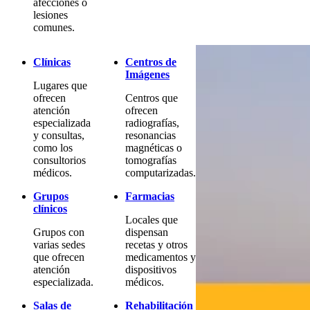
afecciones o
lesiones
comunes.
Clínicas
Centros de
Imágenes
Lugares que
ofrecen
Centros que
atención
ofrecen
especializada
radiografías,
y consultas,
resonancias
como los
magnéticas o
consultorios
tomografías
médicos.
computarizadas.
Grupos
Farmacias
clínicos
Locales que
Grupos con
dispensan
varias sedes
recetas y otros
que ofrecen
medicamentos y
atención
dispositivos
especializada.
médicos.
Salas de
Rehabilitación