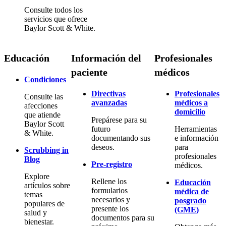
Consulte todos los
servicios que ofrece
Baylor Scott & White.
Educación
Información del
Profesionales
paciente
médicos
Condiciones
Directivas
Profesionales
Consulte las
avanzadas
médicos a
afecciones
domicilio
que atiende
Prepárese para su
Baylor Scott
futuro
Herramientas
& White.
documentando sus
e información
deseos.
para
Scrubbing in
profesionales
Blog
Pre-registro
médicos.
Explore
Rellene los
Educación
artículos sobre
formularios
médica de
temas
necesarios y
posgrado
populares de
presente los
(GME)
salud y
documentos para su
bienestar.