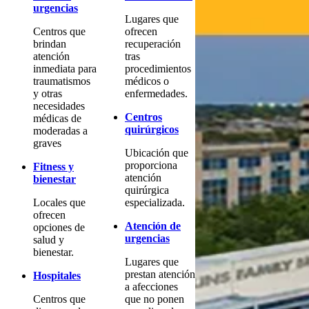
urgencias
Lugares que
Centros que
ofrecen
brindan
recuperación
atención
tras
inmediata para
procedimientos
traumatismos
médicos o
y otras
enfermedades.
necesidades
Centros
médicas de
quirúrgicos
moderadas a
graves
Ubicación que
proporciona
Fitness y
atención
bienestar
quirúrgica
Locales que
especializada.
ofrecen
Atención de
opciones de
urgencias
salud y
bienestar.
Lugares que
prestan atención
Hospitales
a afecciones
Centros que
que no ponen