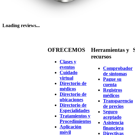
Loading reviews...
OFRECEMOS
Herramientas y
recursos
Clases y
eventos
Comprobador
Cuidado
de síntomas
virtual
Pague su
Directorio de
cuenta
médicos
Registros
Directorio de
médicos
ubicaciones
Transparencia
Directorio de
de precios
Especialidades
Seguro
Tratamientos y
aceptado
Procedimientos
Asistencia
Aplicación
financiera
móvil
Directivas