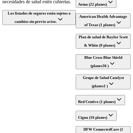
necesidades de salud estén cubiertas.
Aetna (22 planes)
Los listados de seguros están sujetos a
American Health Advantage
cambios sin previo aviso.
of Texas (1 planes)
Plan de salud de Baylor Scott
& White (9 planes)
Blue Cross Blue Shield
(planes36 )
Grupo de Salud Catalyst
(planes1 )
Red Centivo (1 planes)
Cigna (16 planes)
DFW ConnectedCare (1