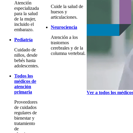
Atención
Cuide la salud de
especializada
huesos y
para la salud
articulaciones.
de la mujer,
incluido el
Neurociencia
embarazo.
Atención a los
Pediatría
trastornos
cerebrales y de la
Cuidado de
columna vertebral.
niños, desde
bebés hasta
adolescentes.
Todos los
médicos de
atención
primaria
Ver a todos los médico
Proveedores
de cuidados
regulares de
bienestar y
tratamiento
de