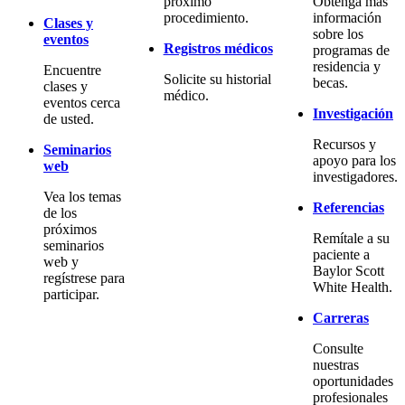
próximo
Obtenga más
procedimiento.
información
Clases y
sobre los
eventos
Registros médicos
programas de
residencia y
Encuentre
Solicite su historial
becas.
clases y
médico.
eventos cerca
Investigación
de usted.
Recursos y
Seminarios
apoyo para los
web
investigadores.
Vea los temas
Referencias
de los
próximos
Remítale a su
seminarios
paciente a
web y
Baylor Scott
regístrese para
White Health.
participar.
Carreras
Consulte
nuestras
oportunidades
profesionales