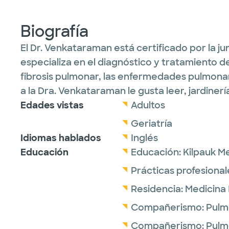
Biografía
El Dr. Venkataraman está certificado por la j
especializa en el diagnóstico y tratamiento 
fibrosis pulmonar, las enfermedades pulmonar
a la Dra. Venkataraman le gusta leer, jardinería
Edades vistas
Adultos
Geriatría
Idiomas hablados
Inglés
Educación
Educación:
Kilpauk M
Prácticas profesional
Residencia:
Medicina 
Compañerismo:
Pulm
Compañerismo:
Pulm