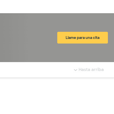
Inicia sesión
Llame para una cita
tá resaltada.
Hasta arriba