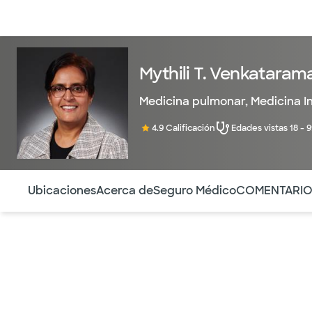
Médicos & Especialistas
Ubicaciones
Servicios & Tratami
Mythili T. Venkataram
Medicina pulmonar
,
Medicina I
4.9 Calificación
Edades vistas 18 - 
Utilice esta navegación para saltar rápidamente a difere
Ubicaciones
Acerca de
Seguro Médico
COMENTARI