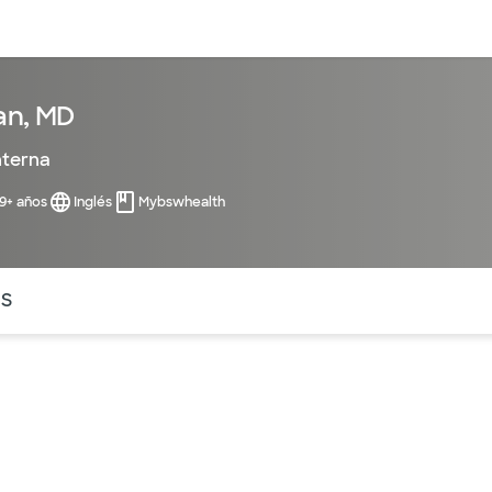
entos
Recursos
Servicios financieros
an, MD
nterna
99+ años
Inglés
Mybswhealth
ntes secciones de la página. La sección activa actual es
OS