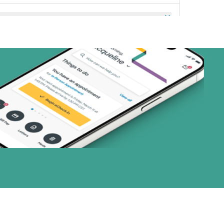
art (3 planes)
nes)
or (3 planes)
1 planes)
28 planes)