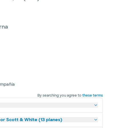
erna
ompañía
By searching you agree to
these terms
lor Scott & White (13 planes)