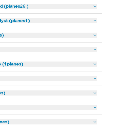
ld (planes26 )
yst (planes1 )
s)
(1 planes)
es)
anes)