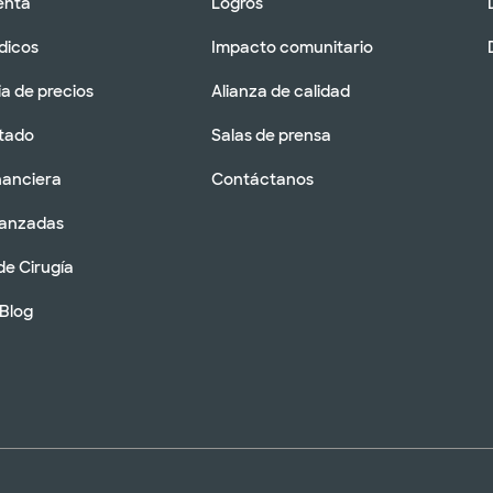
enta
Logros
dicos
Impacto comunitario
a de precios
Alianza de calidad
tado
Salas de prensa
nanciera
Contáctanos
vanzadas
de Cirugía
 Blog