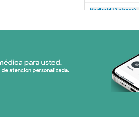
Medicaid (2 planes)
Medicare (1 planes)
Nebraska Furniture M
Red PHCS (1 planes)
médica para usted.
 de atención personalizada.
Prism Electric (1 pla
Plan de Salud Superi
TriWest HealthCare (
United HealthCare (
WellMed (15 planes)