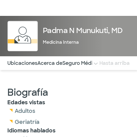
Médicos & Especialistas
Ubicaciones
Servicios & Tratami
Padma N Munukuti, MD
Medicina Interna
Utilice esta navegación para saltar rápidamente a difere
Ubicaciones
Acerca de
Seguro Médico
COMENTARIOS
Hasta arriba
Biografía
Edades vistas
Adultos
Geriatría
Idiomas hablados