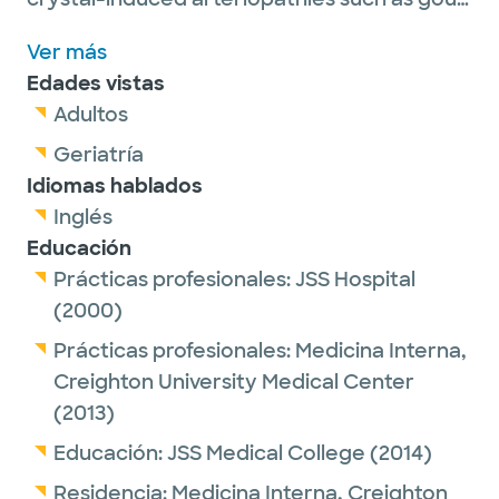
and calcium pyrophosphate crystal
Ver más
deposition. He also treats connective tissue
Edades vistas
diseases such as systemic lupus
Adultos
erythematosus, scleroderma, polymyalgia
rheumatica, polymyositis and
Geriatría
dermatomyositis.
Idiomas hablados
Inglés
He is married and has two daughters. In his
Educación
free time, he loves spending time with his
Prácticas profesionales:
JSS Hospital
family and friends. He enjoys classical music,
(2000)
gardening and traveling.
Prácticas profesionales:
Medicina Interna,
Creighton University Medical Center
(2013)
Educación:
JSS Medical College
(2014)
Residencia:
Medicina Interna,
Creighton