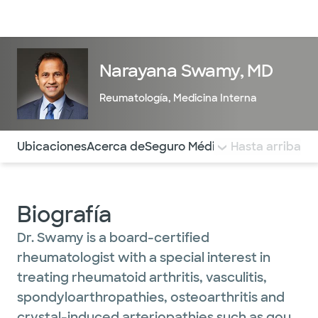
Médicos & Especialistas
Ubicaciones
Servicios & Tratami
Narayana Swamy, MD
Reumatología
,
Medicina Interna
Utilice esta navegación para saltar rápidamente a difere
Ubicaciones
Acerca de
Seguro Médico
COMENTARIOS
Hasta arriba
Biografía
Dr. Swamy is a board-certified
rheumatologist with a special interest in
treating rheumatoid arthritis, vasculitis,
spondyloarthropathies, osteoarthritis and
crystal-induced arteriopathies such as gout