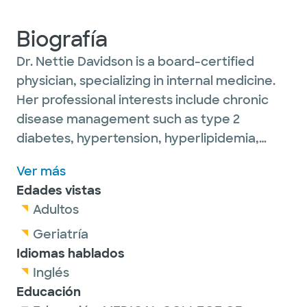
Biografía
Dr. Nettie Davidson is a board-certified
physician, specializing in internal medicine.
Her professional interests include chronic
disease management such as type 2
diabetes, hypertension, hyperlipidemia,
thyroid disease, asthma, chronic obstructive
Ver más
pulmonary disease, depression and anxiety,
Edades vistas
obesity and gastroesophageal reflux
Adultos
disease.
Geriatría
She is passionate about preventative
Idiomas hablados
healthcare including vaccines, screenings
Inglés
and annual checkups for her adult patients.
Educación