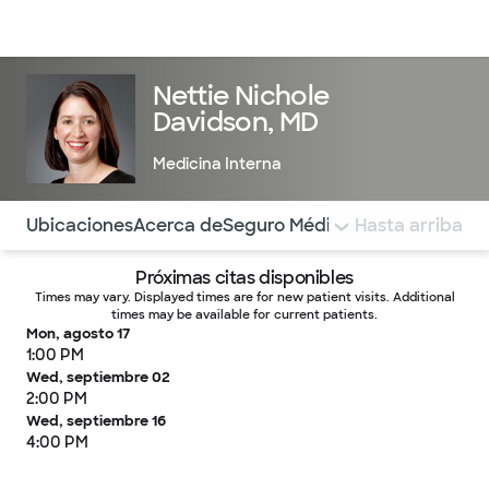
Médicos & Especialistas
Ubicaciones
Servicios & Tratami
Nettie Nichole
Davidson, MD
Medicina Interna
Utilice esta navegación para saltar rápidamente a difere
Ubicaciones
Acerca de
Seguro Médico
COMENTARIOS
Hasta arriba
Próximas citas disponibles
Times may vary. Displayed times are for new patient visits. Additional
times may be available for current patients.
Mon, agosto 17
1:00 PM
Wed, septiembre 02
2:00 PM
Wed, septiembre 16
4:00 PM