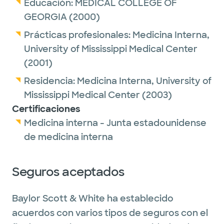
Educación:
MEDICAL COLLEGE OF
Dr. Davidson is a member of the Texas
GEORGIA
(2000)
Medical Association.
Prácticas profesionales:
Medicina Interna,
University of Mississippi Medical Center
Outside of work, she enjoys spending time
(2001)
with family and friends (including her
Residencia:
Medicina Interna,
University of
husband, son and two Weimaraners),
Mississippi Medical Center
(2003)
reading and playing pickleball.
Certificaciones
Medicina interna - Junta estadounidense
de medicina interna
Seguros aceptados
Baylor Scott & White ha establecido
acuerdos con varios tipos de seguros con el