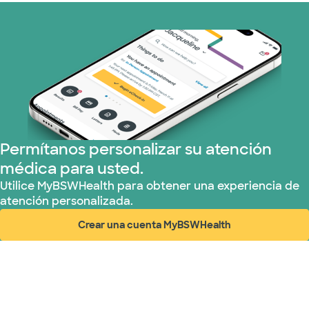
Medicare (1 planes)
Nebraska Furniture Mart (3 planes)
Red PHCS (1 planes)
Prism Electric (1 planes)
Permítanos personalizar su atención
médica para usted.
Plan de Salud Superior (3 planes)
Utilice MyBSWHealth para obtener una experiencia de
atención personalizada.
TriWest HealthCare (1 planes)
Crear una cuenta MyBSWHealth
(abre en ventana nueva)
United HealthCare (28 planes)
WellMed (15 planes)