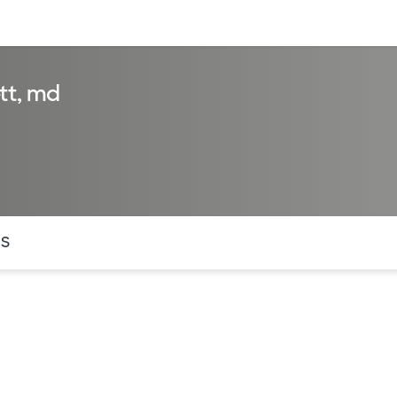
entos
Recursos
Servicios financieros
tt, md
ntes secciones de la página. La sección activa actual es
OS