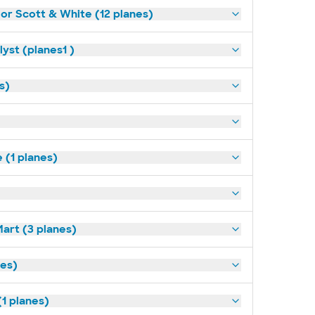
lor Scott & White (12 planes)
yst (planes1 )
s)
(1 planes)
art (3 planes)
nes)
1 planes)