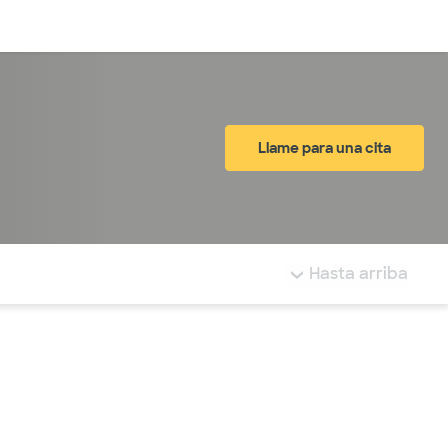
Inicia sesión
Llame para una cita
tá resaltada.
Hasta arriba