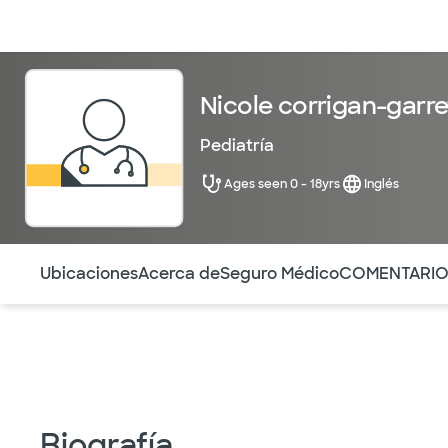
Médicos & Especialistas
Ubicaciones
Servicios & Tratami
Nicole corrigan-garre
Pediatría
Ages seen 0 - 18yrs
Inglés
Utilice esta navegación para saltar rápidamente a difere
Ubicaciones
Acerca de
Seguro Médico
COMENTARI
Biografía