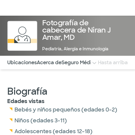
Médicos & Especialistas
Ubicaciones
Servicios & Tratami
Fotografía de
cabecera de Niran J
Amar, MD
Pediatría
,
Alergia e Inmunología
Utilice esta navegación para saltar rápidamente a difere
Ubicaciones
Acerca de
Seguro Médico
COMENTARIOS
Hasta arriba
Biografía
Edades vistas
Bebés y niños pequeños (edades 0-2)
Niños (edades 3-11)
Adolescentes (edades 12-18)