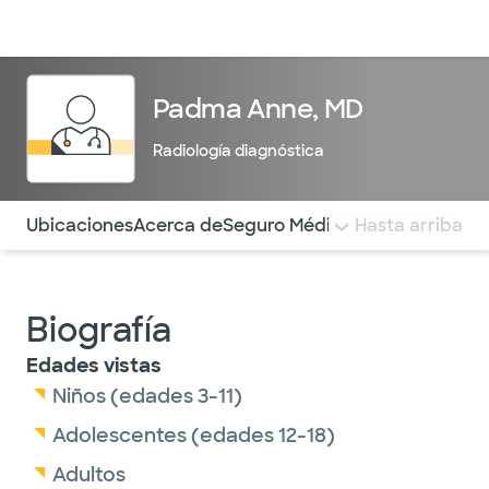
Médicos & Especialistas
Ubicaciones
Servicios & Tratami
Padma Anne, MD
Radiología diagnóstica
Utilice esta navegación para saltar rápidamente a difere
Ubicaciones
Acerca de
Seguro Médico
COMENTARIOS
Hasta arriba
Biografía
Edades vistas
Niños (edades 3-11)
Adolescentes (edades 12-18)
Adultos